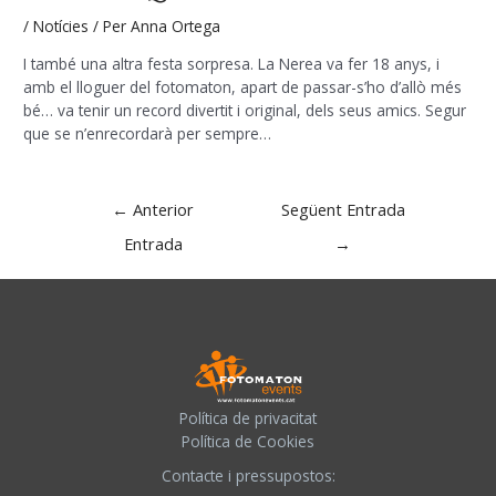
/
Notícies
/ Per
Anna Ortega
I també una altra festa sorpresa. La Nerea va fer 18 anys, i
amb el lloguer del fotomaton, apart de passar-s’ho d’allò més
bé… va tenir un record divertit i original, dels seus amics. Segur
que se n’enrecordarà per sempre…
Navegació
←
Anterior
Següent Entrada
d'entrades
Entrada
→
Política de privacitat
Política de Cookies
Contacte i pressupostos: